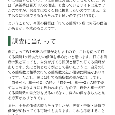
は「余裕手は百万ドルの価値」と言っているサイトは見つけ
たのですが、お金ではなく石数に換算したいのです(まぁ、全
てお金に換算できるならそれでも良いのですけど(笑))。
ということで、今回の目標は「打てる箇所1ヶ所は何石の価値
があるか」を求めることです。
調査に当たって
例によってWTHORの棋譜がありますので、これを使って打
てる箇所1ヶ所あたりの価値を求めたいと思います。打てる箇
所の数と言っても、自分が打てる箇所と相手の打てる箇所が
あります。先ほど何となく例として書いたように、自分の打
てる箇所数と相手の打てる箇所数の差が優劣に関係がありそ
うです。ただし、例えば打てる箇所数の差が2だとしても、
「自分=14、相手=12」の時と「自分=4、相手=2」の時で優
劣は大分違うようにも思われます。なので、自分と相手の打
てる箇所数の差だけを見るのでなく、両方の値をきちんと見
る必要がありそうです。
また、手番の価値の時もそうでしたが、序盤・中盤・終盤で
価値が変わってくる可能性もあります。これも考慮すること