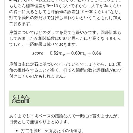
2
σ
もちろん標準偏差が5〜15くらいですから、大半が
くらい
2
σ
の範囲に入るとしても評価値の誤差は10〜30くらいになり、
打てる箇所の数だけでは推し量れないということも付け加え
ておきます。
序盤についてはどのグラフを見ても緩やかです。回帰計算も
してみましたが相関係数は0.67と思ったほど高くなりません
でした。一応結果は載せておきます。
s
c
o
r
e
=
0.52
m
p
−
0.60
m
o
+
0.84
=
0.52
−
0.60
+
0.84
s
c
o
r
e
m
m
p
o
序盤は主に定石に基づいて打っているでしょうから、ほぼ互
角の推移をすることが多く、打てる箇所の数と評価値が結び
付きにくいのかもしれません。
結論
あくまでも平均ベースの議論なので一概には言えませんが、
目安として無理やりまとめます。
打てる箇所1ヶ所あたりの価値は、