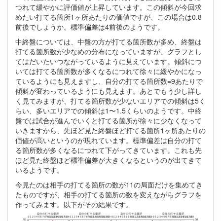
つれて緩やかに評価値が上昇しています。この傾斜が今回求
めたい打てる箇所1ヶ所あたりの価値ですが、この場合は0.8
前後でしょうか。標準偏差は4前後のようです。
中終盤については、中盤の方が打てる箇所数が多め、終盤は
打てる箇所数が少なめの分布になっていますが、グラフとし
てはだいたいつながっているように見えています。傾斜につ
いては打てる箇所数が多くなるにつれて徐々に緩やかになっ
ているようにも見えますし、自分の打てる箇所数=9あたりで
傾斜が変わっているようにも見えます。あとでもう少し詳し
く見てみますが、打てる箇所数が少ないエリアでの傾斜は5く
らい、多いエリアでの傾斜は1〜1.5くらいのようです。中終
盤では試合が進んでいくと打てる箇所が徐々に少なくなって
いきますから、先ほど見た終盤ほど打てる箇所1ヶ所あたりの
価値が高いというのが現れています。標準偏差は自分の打て
る箇所数が多くなるにつれて下がってきています。これも先
ほど見た終盤ほど標準偏差が大きくなるというのが出てきて
いるようです。
今見たのは相手の打てる箇所の数が11の局面だけを集めてき
たものですが、相手の打てる箇所の数を変えながらグラフを
作ってみます。以下がその結果です。