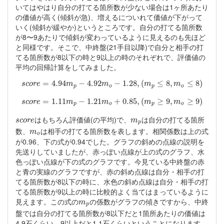
いてはやはり自分の打てる箇所数が少ない場合は1ヶ所あたり
の価値が高く(傾斜が急)、増えるについれて価値が下がって
いく(傾斜が緩やか)というところです。自分の打てる箇所数
が8〜9あたりで傾斜が変わっているように見えるのも先ほど
と同様です。そこで、中終盤(21手目以降)で自分と相手の打
てる箇所数が8以下の時と9以上の時のそれぞれで、評価値の
平均の回帰計算をしてみました。
s
c
o
r
e
=
4.94
m
p
−
4.92
m
o
−
1.28
,
(
m
p
≤
8
,
m
o
≤
8
)
=
4.94
−
4.92
−
1.28
,
(
≤
8
,
≤
8
)
s
c
o
r
e
m
m
m
m
p
o
p
o
s
c
o
r
e
=
1.11
m
p
−
1.21
m
o
+
0.85
,
(
m
p
≥
9
,
m
o
≥
9
)
=
1.11
−
1.21
+
0.85
,
(
≥
9
,
≥
9
)
s
c
o
r
e
m
m
m
m
p
o
p
o
s
c
o
r
e
m
p
はもちろん評価値(の平均)で、
は自分の打てる箇所
s
c
o
r
e
m
p
m
o
数、
は相手の打てる箇所数を表します。相関係数は上の式
m
o
が0.96、下の式が0.94でした。グラフの斜めの点線の説明を
先送りしていましたが、赤っぽい点線が上の式のグラフ、水
色っぽい点線が下の式のグラフです。今見ている中終盤の赤
と青の実線のグラフですが、赤の斜め点線は自分・相手の打
てる箇所数が8以下の時に、水色の斜め点線は自分・相手の打
てる箇所数が9以上の時に比較的よく当てはまっているように
m
p
見えます。この式の
の係数がグラフの傾きですから、中終
m
p
盤では自分の打てる箇所数が8以下だと1箇所あたりの価値は
4.9石くらい、9以上だと1.1石くらいということになります。