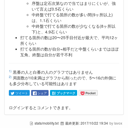
序盤は定石次第なので当てはまりにくいが、強
いて言えば0.5石くらい
中終盤で打てる箇所の数が多い間(9ヶ所以上)
は、1.1石くらい
中終盤で打てる箇所の数が少なくなる(8ヶ所以
下)と、4.9石くらい
打てる箇所の数は20〜25手目付近が最大で、平均12ヶ
所くらい
打てる箇所の数が自分=相手だと中盤くらいまではほぼ
互角。終盤は自分が若干不利
1)
黒番の人と白番の人のグラフではありません
2)
局面数が10未満はグラフから削ったので、5〜16の外側に
も多少分布している可能性はあります
Pocket
ツイート
シェア
ブックマーク
ログインするとコメントできます。
stats/mobility.txt
最終更新:
2017/10/22 19:34
by lavox