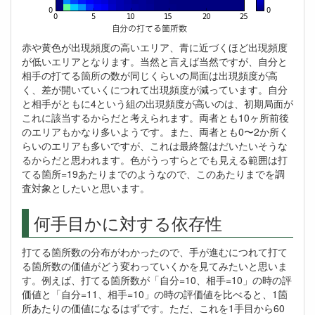
赤や黄色が出現頻度の高いエリア、青に近づくほど出現頻度
が低いエリアとなります。当然と言えば当然ですが、自分と
相手の打てる箇所の数が同じくらいの局面は出現頻度が高
く、差が開いていくにつれて出現頻度が減っています。自分
と相手がともに4という組の出現頻度が高いのは、初期局面が
これに該当するからだと考えられます。両者とも10ヶ所前後
のエリアもかなり多いようです。また、両者とも0〜2か所く
らいのエリアも多いですが、これは最終盤はだいたいそうな
るからだと思われます。色がうっすらとでも見える範囲は打
てる箇所=19あたりまでのようなので、このあたりまでを調
査対象としたいと思います。
何手目かに対する依存性
打てる箇所数の分布がわかったので、手が進むにつれて打て
る箇所数の価値がどう変わっていくかを見てみたいと思いま
す。例えば、打てる箇所数が「自分=10、相手=10」の時の評
価値と「自分=11、相手=10」の時の評価値を比べると、1箇
所あたりの価値になるはずです。ただ、これを1手目から60