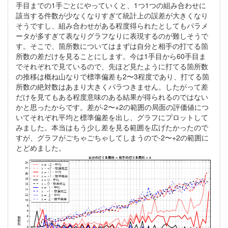
手目までの1手ごとにやっていくと、1つ1つの組み合わせに
該当する件数が少なくなりすぎて統計上の誤差が大きくなり
そうですし、組み合わせがある程度得られたとしてもパラメ
ータが多すぎて表なりグラフなりに表現するのが難しそうで
す。そこで、箇所数についてはまずは自分と相手の打てる箇
所数の差だけを見ることにします。今は1手目から60手目ま
でそれぞれで見ているので、先ほど見たように打てる箇所数
の推移は概ね山なりで標準偏差も2〜3程度であり、打てる箇
所数の絶対数はあまり大きくバラつきません。したがって差
だけを見てもある程度意味のある結果が得られるのではない
かと思ったからです。差が-2〜+2の範囲の局面の評価値につ
いてそれぞれ平均と標準偏差を出し、グラフにプロットして
みました。本当はもう少し差を見る範囲を広げたかったので
すが、グラフがごちゃごちゃしてしまうので-2〜+2の範囲に
とどめました。